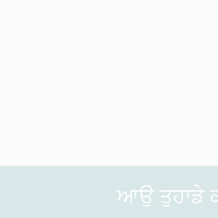
ਆਉ ਤੁਹਾਡੇ 