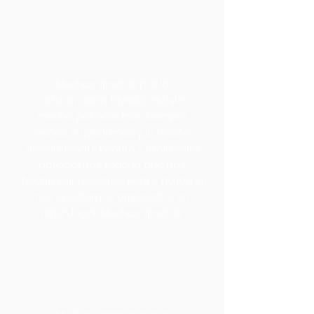
JV Cabinets, Inc.
Muchas gracias por la
actualización, Brynda. Hiciste
mucho por nosotros. Siempre
vienes a ayudarnos y lo hiciste
desinteresadamente y realmente
apreciamos todo lo que has
hecho por nosotros. Pediré ayuda si
nos quedamos atascados en
algún lugar. Muchas gracias
José Rosales
Rosales Electric