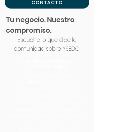
CONTACTO
Tu negocio. Nuestro
compromiso.
Escuche lo que dice la
comunidad sobre YSEDC.
Talwinderi Kattaria
Centro de cejas
Muchas gracias por la
actualización, Brynda. Hiciste
mucho por nosotros. Siempre
vienes a ayudarnos y lo hiciste
desinteresadamente y realmente
apreciamos todo lo que has
hecho por nosotros. Pediré ayuda si
nos quedamos atascados en
algún lugar. Muchas gracias