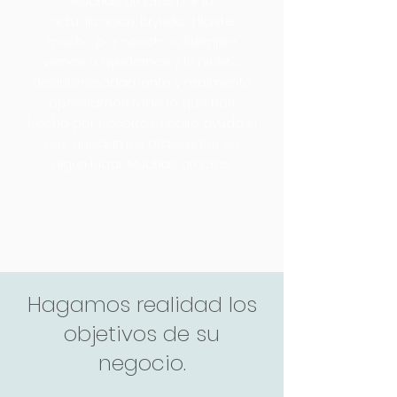
Muchas gracias por la
actualización, Brynda. Hiciste
mucho por nosotros. Siempre
vienes a ayudarnos y lo hiciste
desinteresadamente y realmente
apreciamos todo lo que has
hecho por nosotros. Pediré ayuda si
nos quedamos atascados en
algún lugar. Muchas gracias
Hagamos realidad los
objetivos de su
negocio.